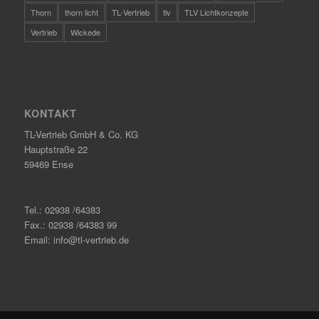
Thorn
thorn licht
TL-Vertrieb
tlv
TLV Lichtkonzepte
Vertrieb
Wickede
KONTAKT
TL-Vertrieb GmbH & Co. KG
Hauptstraße 22
59469 Ense
Tel.: 02938 /64383
Fax.: 02938 /64383 99
Email: info@tl-vertrieb.de