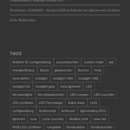
Produktneuheit | instalight NoLimit 4033
Produktinfo / LUNALED – Standard LED-Lichtdecken mit diffusierender Lichtfolie
Frohe Weihnachten
TAGS
Anbieter für Lichtgestaltung
aussenleuchten
custom made
dial
energieeffizienz
Essen
glasleuchten
Illuxtron
Insta
insta elektro
instalight
instalight 1060
instalight 1065
instalight flat
instalight glow
insta lightment
LED
led-downlights
led-einbauleuchten
LED-Lampen
LED-Leuchten
LED-Lichtlinien
LED-Technologie
ledlux linear
Licht
Lichtgestaltung
lichtkonzept
lichtkunst
light+building 2012
lightment
lucis
Lucis Leuchten
Multiline Licht
news led
RGB LED-Lichtlinien
ruhrgebiet
Sonderaktion
Sonderleuchten