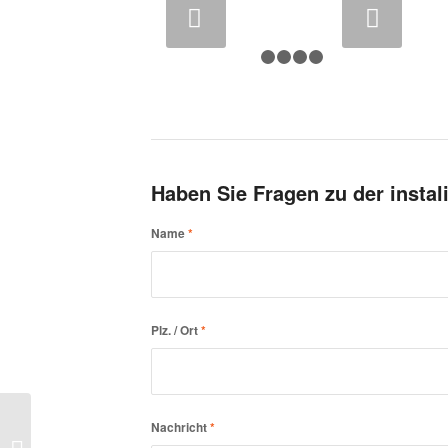
urück
Weiter
1
2
3
4
5
Haben Sie Fragen zu der instal
Name
*
Plz. / Ort
*
Nachricht
*
instalight Glow 1030