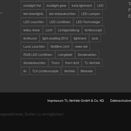
T
instalight flat
instalight glow
insta lightment
LED
F
led-downlights
led-einbauleuchten
LED-Lampen
E
LED-Leuchten
LED-Lichtlinien
LED-Technologie
ledlux linear
Licht
Lichtgestaltung
lichtkonzept
lichtkunst
light+building 2012
lightment
lucis
Lucis Leuchten
Multiline Licht
news led
RGB LED-Lichtlinien
ruhrgebiet
Sonderaktion
Sonderleuchten
Thorn
thorn licht
TL-Vertrieb
tlv
TLV Lichtkonzepte
Vertrieb
Wickede
Impressum TL-Vertrieb GmbH & Co. KG
Datenschutzer
angenehmeres Surfen zu ermöglichen!