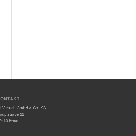
KONTAKT
L-Vertrieb GmbH & Co. KG
auptstraße 22
9469 Ense