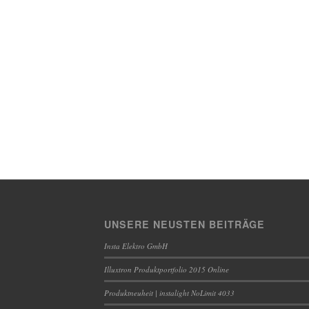
UNSERE NEUSTEN BEITRÄGE
Insta Elektro GmbH
Illuxtron Produktportfolio 2015 Online
Produktneuheit | instalight NoLimit 4033