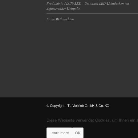
Produktinfo / LUNALED – Standard LED-Lichtdecken mit
diffusierender Lichtfolie
Frohe Weihnachten
© Copyright - TL-Vertrieb GmbH & Co. KG
Diese Webseite verwendet Cookies, um Ihnen ein 
Learn more
OK