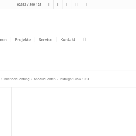
02932 / 899 125
men
Projekte
Service
Kontakt
/
Innenbeleuchtung
/
Anbauleuchten
/
instalight Glow 1031