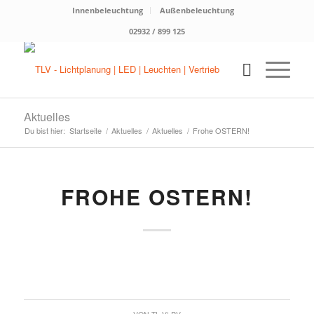
Innenbeleuchtung
Außenbeleuchtung
02932 / 899 125
Aktuelles
Du bist hier:
Startseite
/
Aktuelles
/
Aktuelles
/
Frohe OSTERN!
FROHE OSTERN!