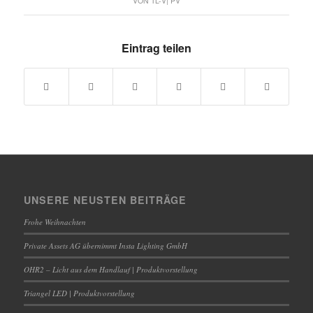
VON
TL-V| PV
Eintrag teilen
UNSERE NEUSTEN BEITRÄGE
Frohe Weihnachten
Private Assets AG übernimmt Insta Lighting GmbH
OHR2 – Licht aus dem Handlauf | Produktvorstellung
Triangel LED | Produktvorstellung