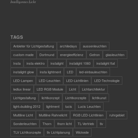
Intelligentes Licht
TAGS
Anbieter für Lichtgestaltung
archiledays
aussenleuchten
custom made
Dortmund
energieeffizienz
Getron
glasleuchten
Insta
insta elektro
instalight
instalight 1060
instalight flat
instalight glow
insta lightment
LED
led-einbauleuchten
LED-Lampen
LED-Leuchten
LED-Lichtlinien
LED-Technologie
ledlux linear
LED RGB Module
Licht
Lichtarchitektur
Lichtgestaltung
lichtkonzept
Lichtkonzepte
lichtkunst
light+building 2012
lightment
lucis
Lucis Leuchten
Multiline Licht
Multiline Rahnelicht
RGB LED-Lichtlinien
ruhrgebiet
Sonderleuchten
Thorn
thorn licht
TL-Vertrieb
tlv
TLV Lichtkonzepte
tlv Lichtplanung
Wickede