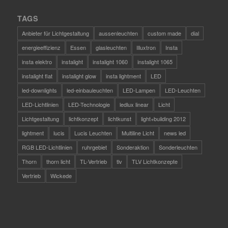
TAGS
Anbieter für Lichtgestaltung
aussenleuchten
custom made
dial
energieeffizienz
Essen
glasleuchten
Illuxtron
Insta
insta elektro
instalight
instalight 1060
instalight 1065
instalight flat
instalight glow
insta lightment
LED
led-downlights
led-einbauleuchten
LED-Lampen
LED-Leuchten
LED-Lichtlinien
LED-Technologie
ledlux linear
Licht
Lichtgestaltung
lichtkonzept
lichtkunst
light+building 2012
lightment
lucis
Lucis Leuchten
Multiline Licht
news led
RGB LED-Lichtlinien
ruhrgebiet
Sonderaktion
Sonderleuchten
Thorn
thorn licht
TL-Vertrieb
tlv
TLV Lichtkonzepte
Vertrieb
Wickede