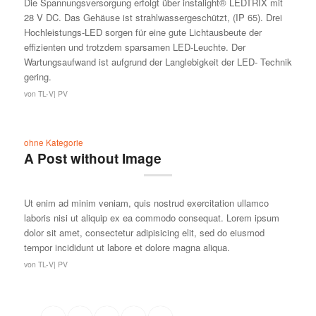
Die Spannungsversorgung erfolgt über instalight® LEDTRIX mit
28 V DC. Das Gehäuse ist strahlwassergeschützt, (IP 65). Drei
Hochleistungs-LED sorgen für eine gute Lichtausbeute der
effizienten und trotzdem sparsamen LED-Leuchte. Der
Wartungsaufwand ist aufgrund der Langlebigkeit der LED- Technik
gering.
von
TL-V| PV
ohne Kategorie
A Post without Image
Ut enim ad minim veniam, quis nostrud exercitation ullamco
laboris nisi ut aliquip ex ea commodo consequat. Lorem ipsum
dolor sit amet, consectetur adipisicing elit, sed do eiusmod
tempor incididunt ut labore et dolore magna aliqua.
von
TL-V| PV