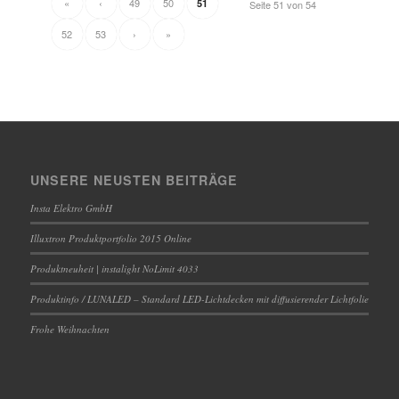
«
‹
49
50
51
Seite 51 von 54
52
53
›
»
UNSERE NEUSTEN BEITRÄGE
Insta Elektro GmbH
Illuxtron Produktportfolio 2015 Online
Produktneuheit | instalight NoLimit 4033
Produktinfo / LUNALED – Standard LED-Lichtdecken mit diffusierender Lichtfolie
Frohe Weihnachten