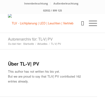
Innenbeleuchtung
Außenbeleuchtung
02932 / 899 125
Autorenarchiv für: TL-V| PV
Du bist hier:
Startseite
/
Aktuelles
/
TL-V| PV
Über
TL-V| PV
This author has not written his bio yet.
But we are proud to say that
TL-V| PV
contributed 162
entries already.