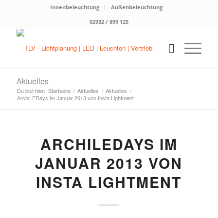
Innenbeleuchtung
Außenbeleuchtung
02932 / 899 125
Aktuelles
Du bist hier:
Startseite
/
Aktuelles
/
Aktuelles
/
ArchiLEDays im Januar 2013 von Insta Lightment
ARCHILEDAYS IM
JANUAR 2013 VON
INSTA LIGHTMENT