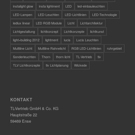
instalight glow
insta lightment
LED
led-einbauleuchten
LED-Lampen
LED-Leuchten
LED-Lichtlinien
LED-Technologie
ledlux linear
LED RGB Module
Licht
Lichtarchitektur
Lichtgestaltung
lichtkonzept
Lichtkonzepte
lichtkunst
light+building 2012
lightment
lucis
Lucis Leuchten
Multiline Licht
Multiline Rahnelicht
RGB LED-Lichtlinien
ruhrgebiet
Sonderleuchten
Thorn
thorn licht
TL-Vertrieb
tlv
TLV Lichtkonzepte
tlv Lichtplanung
Wickede
KONTAKT
TL-Vertrieb GmbH & Co. KG
Hauptstraße 22
59469 Ense