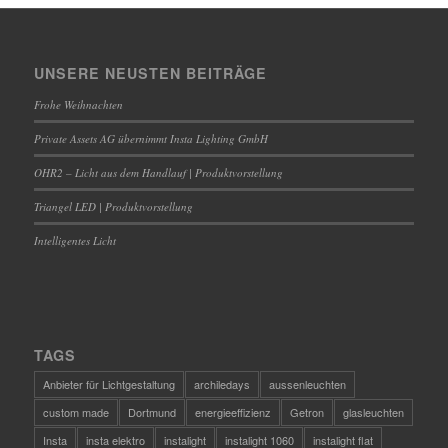
UNSERE NEUSTEN BEITRÄGE
Frohe Weihnachten
Private Assets AG übernimmt Insta Lighting GmbH
OHR2 – Licht aus dem Handlauf | Produktvorstellung
Triangel LED | Produktvorstellung
Intelligentes Licht
TAGS
Anbieter für Lichtgestaltung
archiledays
aussenleuchten
custom made
Dortmund
energieeffizienz
Getron
glasleuchten
Insta
insta elektro
instalight
instalight 1060
instalight flat