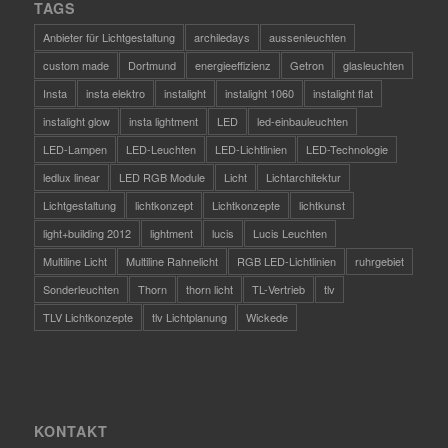
TAGS
Anbieter für Lichtgestaltung
archiledays
aussenleuchten
custom made
Dortmund
energieeffizienz
Getron
glasleuchten
Insta
insta elektro
instalight
instalight 1060
instalight flat
instalight glow
insta lightment
LED
led-einbauleuchten
LED-Lampen
LED-Leuchten
LED-Lichtlinien
LED-Technologie
ledlux linear
LED RGB Module
Licht
Lichtarchitektur
Lichtgestaltung
lichtkonzept
Lichtkonzepte
lichtkunst
light+building 2012
lightment
lucis
Lucis Leuchten
Multiline Licht
Multiline Rahnelicht
RGB LED-Lichtlinien
ruhrgebiet
Sonderleuchten
Thorn
thorn licht
TL-Vertrieb
tlv
TLV Lichtkonzepte
tlv Lichtplanung
Wickede
KONTAKT