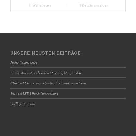
Weiterlesen
Details anzeigen
UNSERE NEUSTEN BEITRÄGE
Frohe Weihnachten
Private Assets AG übernimmt Insta Lighting GmbH
OHR2 – Licht aus dem Handlauf | Produktvorstellung
Triangel LED | Produktvorstellung
Intelligentes Licht