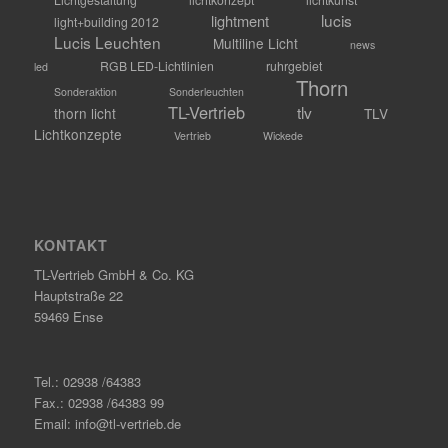
lucis
lightment
light+building 2012
Lucis Leuchten
Multiline Licht
news
RGB LED-Lichtlinien
ruhrgebiet
led
Thorn
Sonderaktion
Sonderleuchten
TL-Vertrieb
tlv
thorn licht
TLV
Lichtkonzepte
Vertrieb
Wickede
KONTAKT
TL-Vertrieb GmbH & Co. KG
Hauptstraße 22
59469 Ense
Tel.: 02938 /64383
Fax.: 02938 /64383 99
Email: info@tl-vertrieb.de