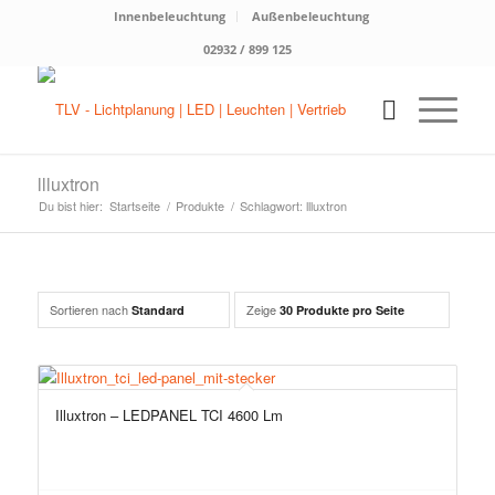
Innenbeleuchtung
Außenbeleuchtung
02932 / 899 125
llluxtron
Du bist hier:
Startseite
/
Produkte
/
Schlagwort: llluxtron
Sortieren nach
Zeige
Standard
30 Produkte pro Seite
Illuxtron – LEDPANEL TCI 4600 Lm