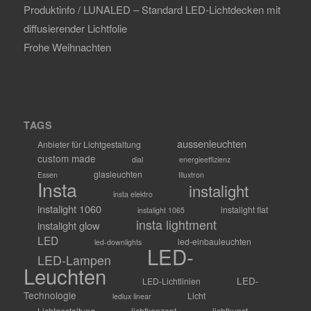
Produktinfo / LUNALED – Standard LED-Lichtdecken mit
diffusierender Lichtfolie
Frohe Weihnachten
TAGS
aussenleuchten
Anbieter für Lichtgestaltung
custom made
dial
energieeffizienz
glasleuchten
Essen
Illuxtron
Insta
instalight
insta elektro
instalight 1060
instalight flat
instalight 1065
insta lightment
instalight glow
LED
led-einbauleuchten
led-downlights
LED-
LED-Lampen
Leuchten
LED-
LED-Lichtlinien
Technologie
Licht
ledlux linear
Lichtgestaltung
lichtkonzept
lichtkunst