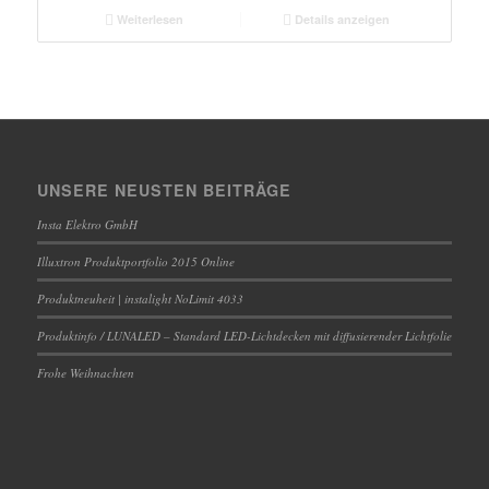
Weiterlesen
Details anzeigen
UNSERE NEUSTEN BEITRÄGE
Insta Elektro GmbH
Illuxtron Produktportfolio 2015 Online
Produktneuheit | instalight NoLimit 4033
Produktinfo / LUNALED – Standard LED-Lichtdecken mit diffusierender Lichtfolie
Frohe Weihnachten