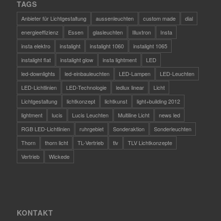
TAGS
Anbieter für Lichtgestaltung
aussenleuchten
custom made
dial
energieeffizienz
Essen
glasleuchten
Illuxtron
Insta
insta elektro
instalight
instalight 1060
instalight 1065
instalight flat
instalight glow
insta lightment
LED
led-downlights
led-einbauleuchten
LED-Lampen
LED-Leuchten
LED-Lichtlinien
LED-Technologie
ledlux linear
Licht
Lichtgestaltung
lichtkonzept
lichtkunst
light+building 2012
lightment
lucis
Lucis Leuchten
Multiline Licht
news led
RGB LED-Lichtlinien
ruhrgebiet
Sonderaktion
Sonderleuchten
Thorn
thorn licht
TL-Vertrieb
tlv
TLV Lichtkonzepte
Vertrieb
Wickede
KONTAKT