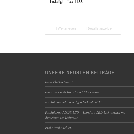
instalight Tec 1133
Weiterlesen
Details anzeigen
UNSERE NEUSTEN BEITRÄGE
Insta Elektro GmbH
Illuxtron Produktportfolio 2015 Online
Produktneuheit | instalight NoLimit 4033
Produktinfo / LUNALED – Standard LED-Lichtdecken mit
diffusierender Lichtfolie
Frohe Weihnachten