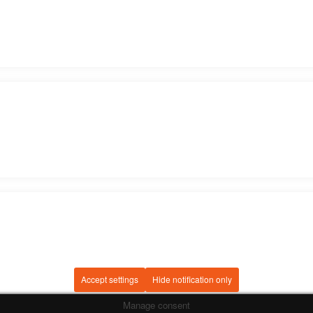
Accept settings
Hide notification only
Manage consent