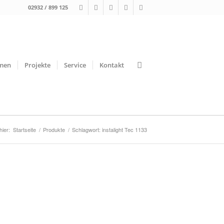
02932 / 899 125
men
Projekte
Service
Kontakt
hier:
Startseite
/
Produkte
/
Schlagwort: instalight Tec 1133