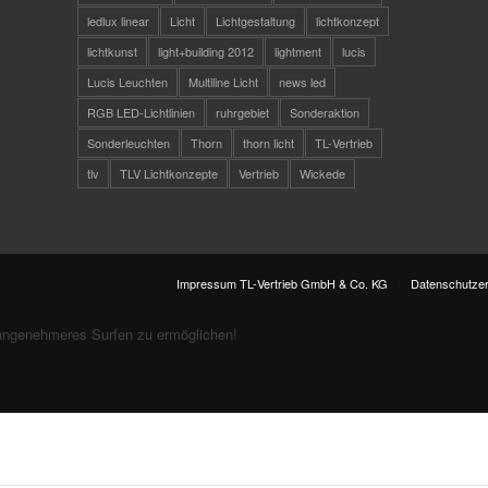
ledlux linear
Licht
Lichtgestaltung
lichtkonzept
lichtkunst
light+building 2012
lightment
lucis
Lucis Leuchten
Multiline Licht
news led
RGB LED-Lichtlinien
ruhrgebiet
Sonderaktion
Sonderleuchten
Thorn
thorn licht
TL-Vertrieb
tlv
TLV Lichtkonzepte
Vertrieb
Wickede
Impressum TL-Vertrieb GmbH & Co. KG
Datenschutzer
angenehmeres Surfen zu ermöglichen!