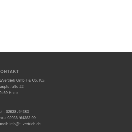
KONTAKT
L-Vertrieb GmbH & Co. KG
auptstraße 22
9469 Ense
el.: 02938 /64383
ax.: 02938 /64383 99
mail: info@tl-vertrieb.de