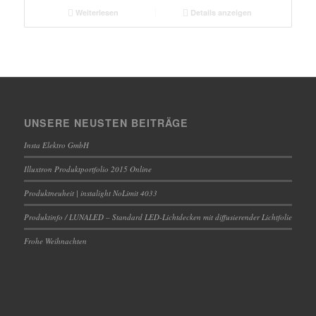
Weiterlesen
Details anzeigen
UNSERE NEUSTEN BEITRÄGE
Insta Elektro GmbH
Illuxtron Produktportfolio 2015 Online
Produktneuheit | instalight NoLimit 4033
Produktinfo / LUNALED – Standard LED-Lichtdecken mit diffusierender Lichtfolie
Frohe Weihnachten