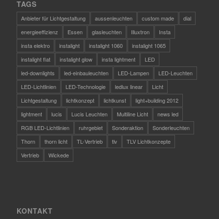
TAGS
Anbieter für Lichtgestaltung
aussenleuchten
custom made
dial
energieeffizienz
Essen
glasleuchten
Illuxtron
Insta
insta elektro
instalight
instalight 1060
instalight 1065
instalight flat
instalight glow
insta lightment
LED
led-downlights
led-einbauleuchten
LED-Lampen
LED-Leuchten
LED-Lichtlinien
LED-Technologie
ledlux linear
Licht
Lichtgestaltung
lichtkonzept
lichtkunst
light+building 2012
lightment
lucis
Lucis Leuchten
Multiline Licht
news led
RGB LED-Lichtlinien
ruhrgebiet
Sonderaktion
Sonderleuchten
Thorn
thorn licht
TL-Vertrieb
tlv
TLV Lichtkonzepte
Vertrieb
Wickede
KONTAKT