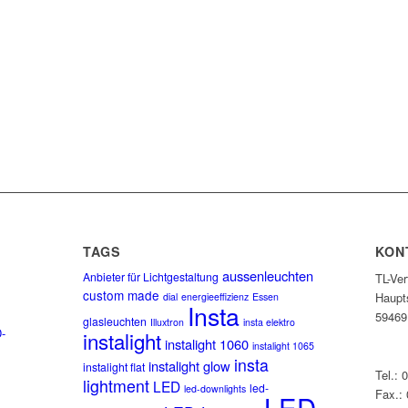
E
TAGS
KON
aussenleuchten
Anbieter für Lichtgestaltung
TL-Ve
custom made
Haupt
dial
energieeffizienz
Essen
Insta
59469
glasleuchten
Illuxtron
insta elektro
-
instalight
instalight 1060
instalight 1065
insta
instalight glow
instalight flat
Tel.: 
lightment
LED
led-
led-downlights
Fax.:
LED-