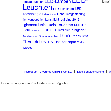
LED-Lampen
Email:
einbauleuchten
Leuchten
LED-
LED-Lichtlinien
Technologie
Licht
Lichtgestaltung
ledlux linear
lichtkonzept
lichtkunst
light+building 2012
lucis
Lucis Leuchten
lightment
Multiline
Licht
RGB LED-Lichtlinien
ruhrgebiet
news led
Thorn
thorn licht
Sonderaktion
Sonderleuchten
TL-Vertrieb
tlv
TLV Lichtkonzepte
Vertrieb
Wickede
Impressum TL-Vertrieb GmbH & Co. KG
Datenschutzerklärung
A
 Ihnen ein angenehmeres Surfen zu ermöglichen!