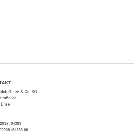
TAKT
rtrieb GmbH & Co. KG
straße 22
 Ense
02938 /64383
 02938 /64383 99