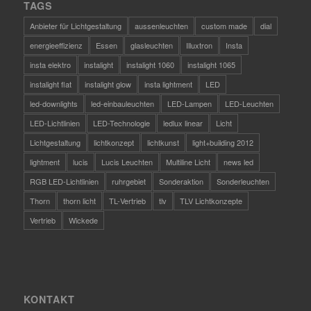
TAGS
Anbieter für Lichtgestaltung
aussenleuchten
custom made
dial
energieeffizienz
Essen
glasleuchten
Illuxtron
Insta
insta elektro
instalight
instalight 1060
instalight 1065
instalight flat
instalight glow
insta lightment
LED
led-downlights
led-einbauleuchten
LED-Lampen
LED-Leuchten
LED-Lichtlinien
LED-Technologie
ledlux linear
Licht
Lichtgestaltung
lichtkonzept
lichtkunst
light+building 2012
lightment
lucis
Lucis Leuchten
Multiline Licht
news led
RGB LED-Lichtlinien
ruhrgebiet
Sonderaktion
Sonderleuchten
Thorn
thorn licht
TL-Vertrieb
tlv
TLV Lichtkonzepte
Vertrieb
Wickede
KONTAKT