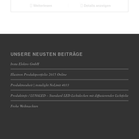
Weiterlesen
Details anzeigen
UNSERE NEUSTEN BEITRÄGE
Insta Elektro GmbH
Illuxtron Produktportfolio 2015 Online
Produktneuheit | instalight NoLimit 4033
Produktinfo / LUNALED – Standard LED-Lichtdecken mit diffusierender Lichtfolie
Frohe Weihnachten