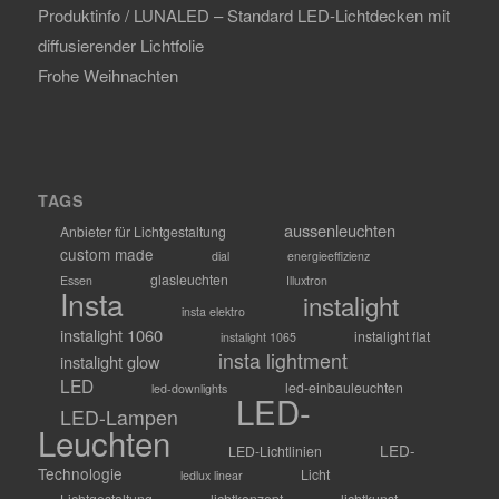
Produktinfo / LUNALED – Standard LED-Lichtdecken mit
diffusierender Lichtfolie
Frohe Weihnachten
TAGS
aussenleuchten
Anbieter für Lichtgestaltung
custom made
dial
energieeffizienz
glasleuchten
Essen
Illuxtron
Insta
instalight
insta elektro
instalight 1060
instalight flat
instalight 1065
insta lightment
instalight glow
LED
led-einbauleuchten
led-downlights
LED-
LED-Lampen
Leuchten
LED-
LED-Lichtlinien
Technologie
Licht
ledlux linear
Lichtgestaltung
lichtkonzept
lichtkunst