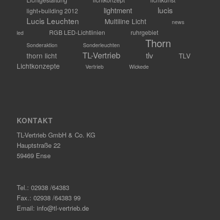
lucis
lightment
light+building 2012
Lucis Leuchten
Multiline Licht
news
RGB LED-Lichtlinien
ruhrgebiet
led
Thorn
Sonderaktion
Sonderleuchten
TL-Vertrieb
tlv
thorn licht
TLV
Lichtkonzepte
Vertrieb
Wickede
KONTAKT
TL-Vertrieb GmbH & Co. KG
Hauptstraße 22
59469 Ense
Tel.: 02938 /64383
Fax.: 02938 /64383 99
Email: info@tl-vertrieb.de