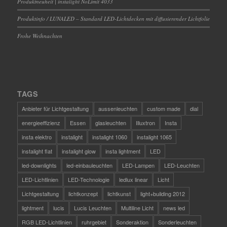
Produktneuheit | instalight NoLimit 4033
Produktinfo / LUNALED – Standard LED-Lichtdecken mit diffusierender Lichtfolie
Frohe Weihnachten
TAGS
Anbieter für Lichtgestaltung
aussenleuchten
custom made
dial
energieeffizienz
Essen
glasleuchten
Illuxtron
Insta
insta elektro
instalight
instalight 1060
instalight 1065
instalight flat
instalight glow
insta lightment
LED
led-downlights
led-einbauleuchten
LED-Lampen
LED-Leuchten
LED-Lichtlinien
LED-Technologie
ledlux linear
Licht
Lichtgestaltung
lichtkonzept
lichtkunst
light+building 2012
lightment
lucis
Lucis Leuchten
Multiline Licht
news led
RGB LED-Lichtlinien
ruhrgebiet
Sonderaktion
Sonderleuchten