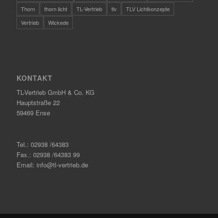
Thorn
thorn licht
TL-Vertrieb
tlv
TLV Lichtkonzepte
Vertrieb
Wickede
KONTAKT
TL-Vertrieb GmbH & Co. KG
Hauptstraße 22
59469 Ense
Tel.: 02938 /64383
Fax.: 02938 /64383 99
Email: info@tl-vertrieb.de