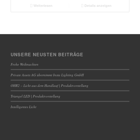
Weiterlesen
Details anzeigen
UNSERE NEUSTEN BEITRÄGE
Frohe Weihnachten
Private Assets AG übernimmt Insta Lighting GmbH
OHR2 – Licht aus dem Handlauf | Produktvorstellung
Triangel LED | Produktvorstellung
Intelligentes Licht