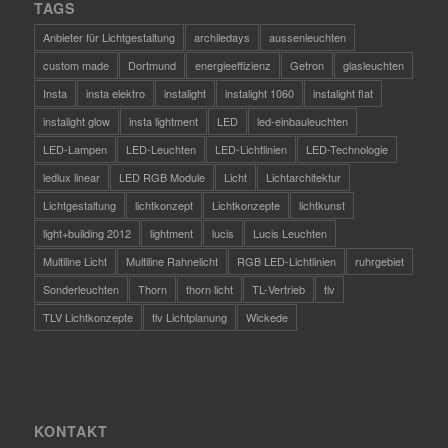
TAGS
Anbieter für Lichtgestaltung
archiledays
aussenleuchten
custom made
Dortmund
energieeffizienz
Getron
glasleuchten
Insta
insta elektro
instalight
instalight 1060
instalight flat
instalight glow
insta lightment
LED
led-einbauleuchten
LED-Lampen
LED-Leuchten
LED-Lichtlinien
LED-Technologie
ledlux linear
LED RGB Module
Licht
Lichtarchitektur
Lichtgestaltung
lichtkonzept
Lichtkonzepte
lichtkunst
light+building 2012
lightment
lucis
Lucis Leuchten
Multiline Licht
Multiline Rahnelicht
RGB LED-Lichtlinien
ruhrgebiet
Sonderleuchten
Thorn
thorn licht
TL-Vertrieb
tlv
TLV Lichtkonzepte
tlv Lichtplanung
Wickede
KONTAKT